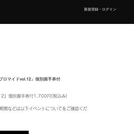
新規登録・ログイン
ルブロマイドvol.12』個別握手券付
12』個別握手券付1,700円(税込み)
期間などは以下イベントについてをご確認くだ