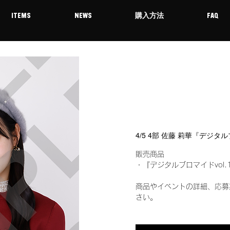
ITEMS
NEWS
購入方法
FAQ
4/5 4部 佐藤 莉華『デジタ
販売商品
・『デジタルブロマイドvol.
商品やイベントの詳細、応募
さい。