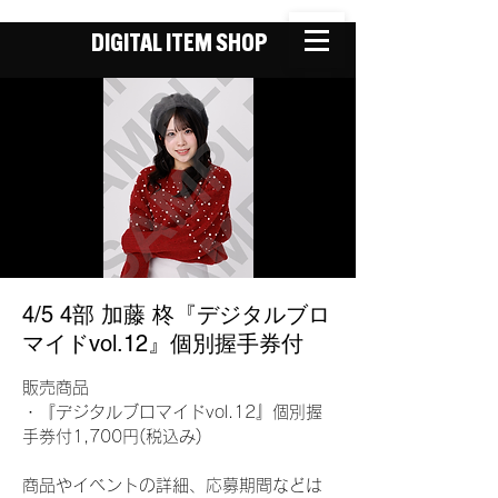
DIGITAL ITEM SHOP
4/5 4部 加藤 柊『デジタルブロ
マイドvol.12』個別握手券付
販売商品
・『デジタルブロマイドvol.12』個別握
手券付1,700円(税込み)
商品やイベントの詳細、応募期間などは