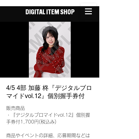
DIGITAL ITEM SHOP
4/5 4部 加藤 柊『デジタルブロ
マイドvol.12』個別握手券付
販売商品
・『デジタルブロマイドvol.12』個別握
手券付1,700円(税込み)
商品やイベントの詳細、応募期間などは