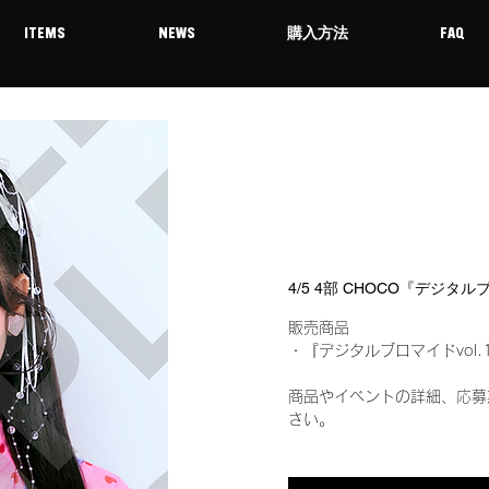
ITEMS
NEWS
購入方法
FAQ
4/5 4部 CHOCO『デジタル
販売商品
・『デジタルブロマイドvol.
商品やイベントの詳細、応募
さい。