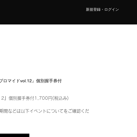
新規登録・ログイン
ルブロマイドvol.12』個別握手券付
12』個別握手券付1,700円(税込み)
期間などは以下イベントについてをご確認くだ