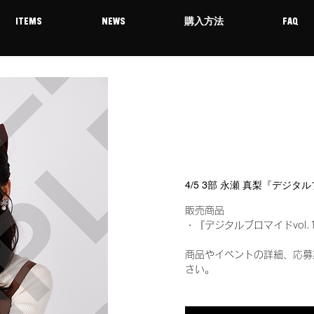
ITEMS
NEWS
購入方法
FAQ
4/5 3部 永瀬 真梨『デジタ
販売商品
・『デジタルブロマイドvol.
商品やイベントの詳細、応募
さい。