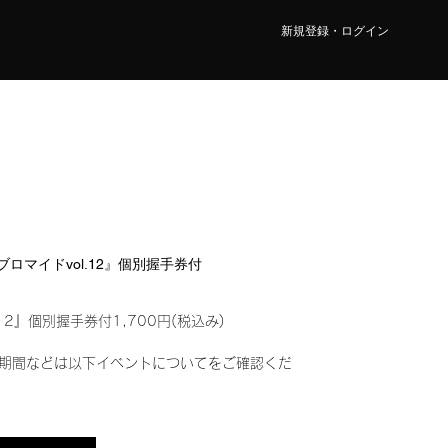
新規登録・ログイン
ルブロマイドvol.12』個別握手券付
12』個別握手券付1,700円(税込み)
期間などは以下イベントについてをご確認くだ