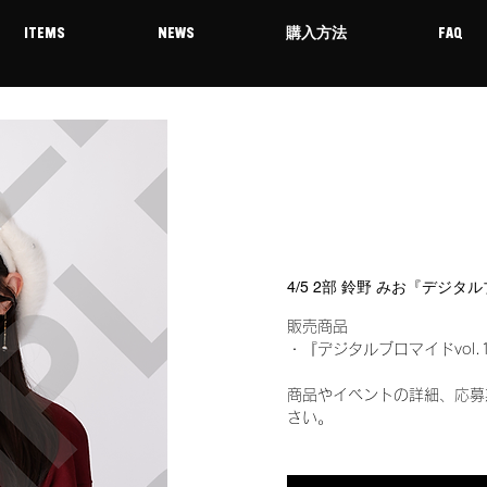
ITEMS
NEWS
購入方法
FAQ
4/5 2部 鈴野 みお『デジタ
販売商品
・『デジタルブロマイドvol.
商品やイベントの詳細、応募
さい。