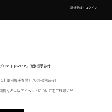
新規登録・ログイン
ルブロマイドvol.12』個別握手券付
12』個別握手券付1,700円(税込み)
期間などは以下イベントについてをご確認くだ