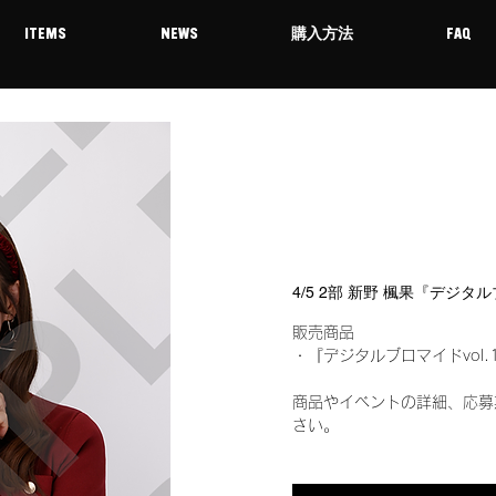
ITEMS
NEWS
購入方法
FAQ
4/5 2部 新野 楓果『デジタ
販売商品
・『デジタルブロマイドvol.
商品やイベントの詳細、応募
さい。