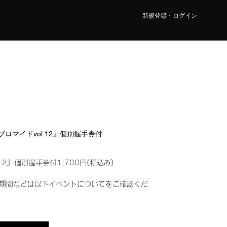
新規登録・ログイン
ルブロマイドvol.12』個別握手券付
12』個別握手券付1,700円(税込み)
期間などは以下イベントについてをご確認くだ