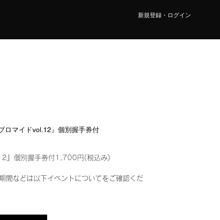
新規登録・ログイン
ルブロマイドvol.12』個別握手券付
12』個別握手券付1,700円(税込み)
期間などは以下イベントについてをご確認くだ