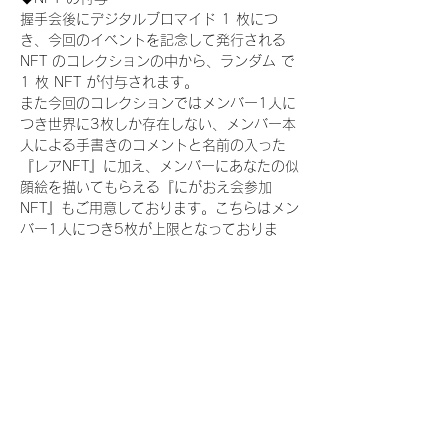
握手会後にデジタルブロマイド 1 枚につ
き、今回のイベントを記念して発行される 
NFT のコレクションの中から、ランダム で 
1 枚 NFT が付与されます。
また今回のコレクションではメンバー1人に
つき世界に3枚しか存在しない、メンバー本
人による手書きのコメントと名前の入った
『レアNFT』に加え、メンバーにあなたの似
顔絵を描いてもらえる『にがおえ会参加
NFT』もご用意しております。こちらはメン
バー1人につき5枚が上限となっておりま
す。(にがおえ会は各握手会後に開催されま
す。当選された方はサポートセンターまでお
越しいただき、その旨をお伝えください。)
今回発売される『デジタルブロマイド
vol.2』購入によって獲得できる NFT の種
類は下記となります。
『撮り下ろし制服コレクション NFT』：
15 種類の NFT
『撮り下ろし制服コレクション レア
NFT』：15種類のNFT(メンバー1人につき