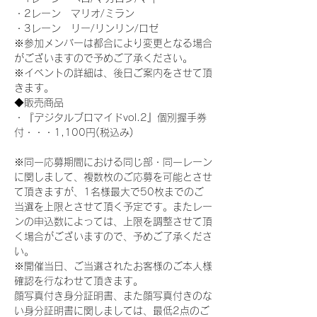
・2レーン　マリオ/ミラン
・3レーン　リー/リンリン/ロゼ
※参加メンバーは都合により変更となる場合
がございますので予めご了承ください。
※イベントの詳細は、後日ご案内をさせて頂
きます。
◆販売商品
・『デジタルブロマイドvol.2』個別握手券
付・・・1,100円(税込み)
※同一応募期間における同じ部・同一レーン
に関しまして、複数枚のご応募を可能とさせ
て頂きますが、1名様最大で50枚までのご
当選を上限とさせて頂く予定です。またレー
ンの申込数によっては、上限を調整させて頂
く場合がございますので、予めご了承くださ
い。
※開催当日、ご当選されたお客様のご本人様
確認を行なわせて頂きます。
顔写真付き身分証明書、また顔写真付きのな
い身分証明書に関しましては、最低2点のご