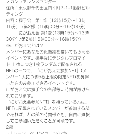
ノカンファレンスセンター
住所：東京都千代田区内幸町2-1-1飯野ビル
ディング
内容：握手会　第1部（12時15分～13時
15分） /第2部（15時00分～16時00分）
　　　にがおえ会 第1部(13時15分～13時
30分) /第2部(16時00分～16時15分)
※にがおえ会とは？
メンバーにあなたの似顔絵を描いてもらえる
イベントです。握手後にデジタルブロマイ
ド 1 枚につき1枚ランダムで配布される
NFTの一つで、『にがおえ会参加NFT』(メ
ンバー1人につき5枚上限の限定NFT)を獲得
した方のみ参加できるイベントです。
にがおえ会は握手会の各部毎に時間が設けら
れております。
『にがおえ会参加NFT』を持っている方は、
NFTに記載されているメンバーが参加する部
であれば、どの部の時間帯でも、自由に選択
してご参加いただくことが可能です。
2部
・1レーン　ペロ/マカロン/マキ