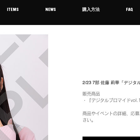
ITEMS
NEWS
購入方法
FAQ
2/23 7部 佐藤 莉華『デジ
販売商品
・『デジタルブロマイドvol.
商品やイベントの詳細、応募
さい。