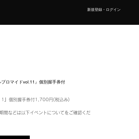
新規登録・ログイン
タルブロマイドvol.11』個別握手券付
11』個別握手券付1,700円(税込み)
期間などは以下イベントについてをご確認くだ