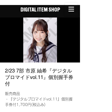
DIGITAL ITEM SHOP
2/23 7部 市原 紬希『デジタル
ブロマイドvol.11』個別握手券
付
販売商品
・『デジタルブロマイドvol.11』個別握
手券付1,700円(税込み)