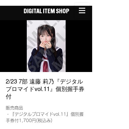
DIGITAL ITEM SHOP
2/23 7部 遠藤 莉乃『デジタル
ブロマイドvol.11』個別握手券
付
販売商品
・『デジタルブロマイドvol.11』個別握
手券付1,700円(税込み)