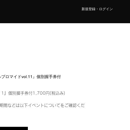
新規登録・ログイン
タルブロマイドvol.11』個別握手券付
11』個別握手券付1,700円(税込み)
期間などは以下イベントについてをご確認くだ