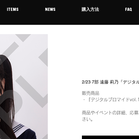
ITEMS
NEWS
購入方法
FAQ
2/23 7部 遠藤 莉乃『デジ
販売商品
・『デジタルブロマイドvol.
商品やイベントの詳細、応募
さい。