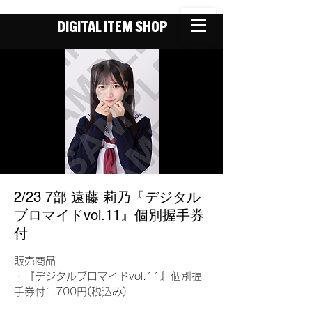
DIGITAL ITEM SHOP
2/23 7部 遠藤 莉乃『デジタル
ブロマイドvol.11』個別握手券
付
販売商品
・『デジタルブロマイドvol.11』個別握
手券付1,700円(税込み)