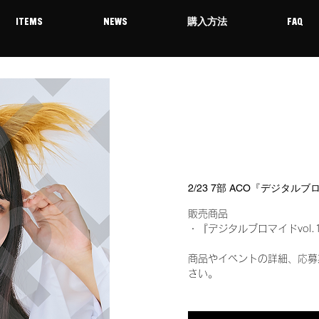
ITEMS
NEWS
購入方法
FAQ
2/23 7部 ACO『デジタルブ
販売商品
・『デジタルブロマイドvol.
商品やイベントの詳細、応募
さい。