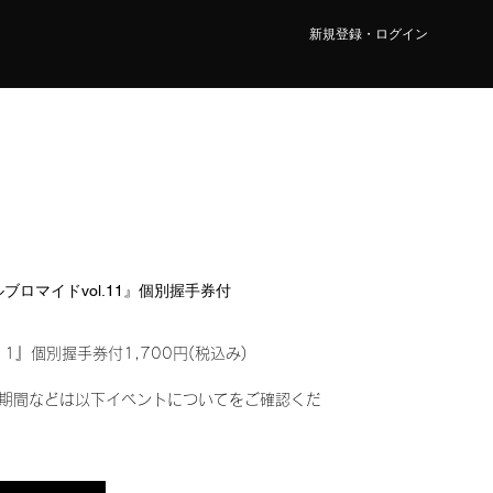
新規登録・ログイン
タルブロマイドvol.11』個別握手券付
11』個別握手券付1,700円(税込み)
期間などは以下イベントについてをご確認くだ