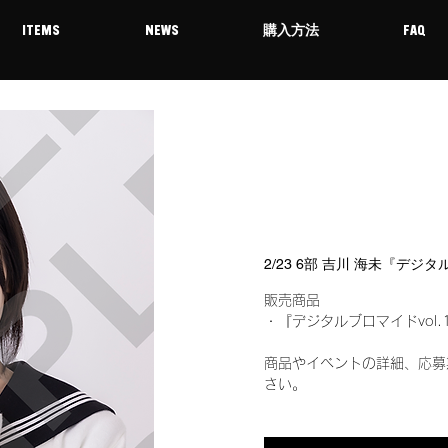
ITEMS
NEWS
購入方法
FAQ
2/23 6部 吉川 海未『デジ
販売商品
・『デジタルブロマイドvol.
商品やイベントの詳細、応募
さい。