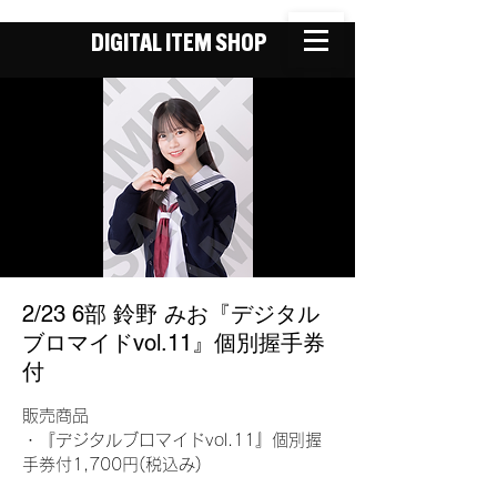
DIGITAL ITEM SHOP
2/23 6部 鈴野 みお『デジタル
ブロマイドvol.11』個別握手券
付
販売商品
・『デジタルブロマイドvol.11』個別握
手券付1,700円(税込み)