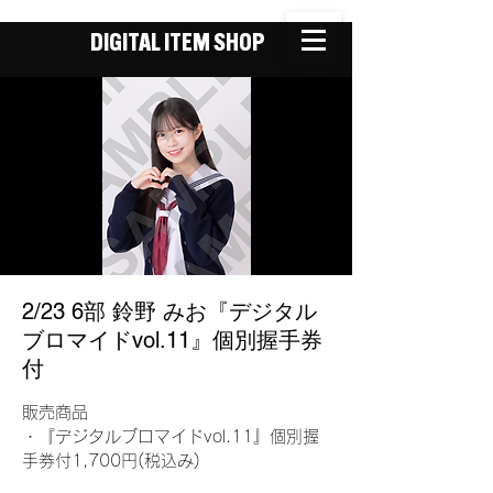
DIGITAL ITEM SHOP
2/23 6部 鈴野 みお『デジタル
ブロマイドvol.11』個別握手券
付
販売商品
・『デジタルブロマイドvol.11』個別握
手券付1,700円(税込み)