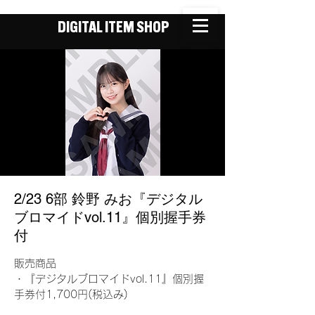
DIGITAL ITEM SHOP
2/23 6部 鈴野 みお『デジタル
ブロマイドvol.11』個別握手券
付
販売商品
・『デジタルブロマイドvol.11』個別握
手券付1,700円(税込み)