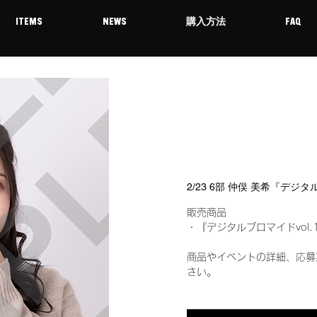
ITEMS
NEWS
購入方法
FAQ
2/23 6部 仲俣 美希『デジ
販売商品
・『デジタルブロマイドvol.
商品やイベントの詳細、応募
さい。