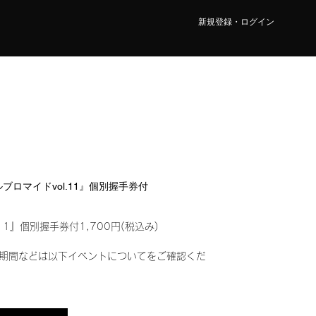
新規登録・ログイン
タルブロマイドvol.11』個別握手券付
11』個別握手券付1,700円(税込み)
期間などは以下イベントについてをご確認くだ