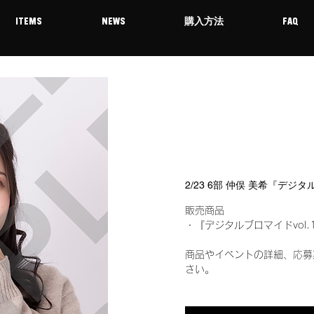
ITEMS
NEWS
購入方法
FAQ
2/23 6部 仲俣 美希『デジ
販売商品
・『デジタルブロマイドvol.
商品やイベントの詳細、応募
さい。