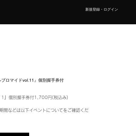
新規登録・ログイン
タルブロマイドvol.11』個別握手券付
11』個別握手券付1,700円(税込み)
期間などは以下イベントについてをご確認くだ