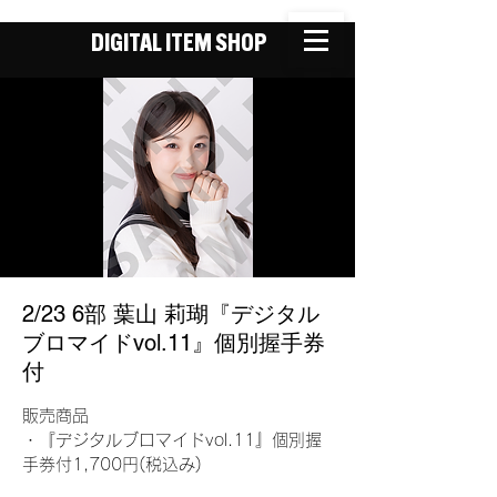
DIGITAL ITEM SHOP
2/23 6部 葉山 莉瑚『デジタル
ブロマイドvol.11』個別握手券
付
販売商品
・『デジタルブロマイドvol.11』個別握
手券付1,700円(税込み)