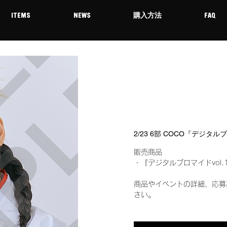
ITEMS
NEWS
購入方法
FAQ
2/23 6部 COCO『デジタル
販売商品
・『デジタルブロマイドvol.
商品やイベントの詳細、応募
さい。