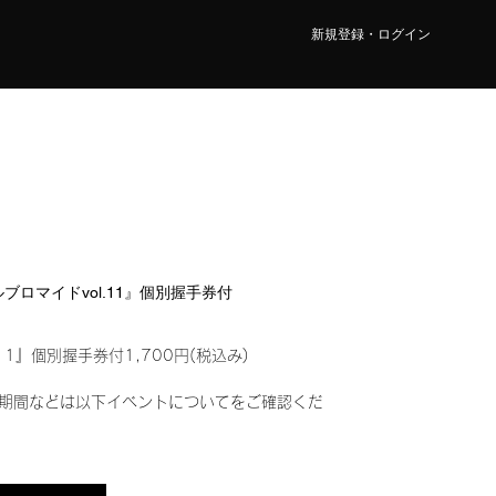
新規登録・ログイン
タルブロマイドvol.11』個別握手券付
11』個別握手券付1,700円(税込み)
期間などは以下イベントについてをご確認くだ