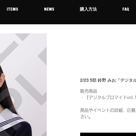
ITEMS
NEWS
購入方法
FAQ
2/23 5部 鈴野 みお『デジ
販売商品
・『デジタルブロマイドvol.
商品やイベントの詳細、応募
さい。