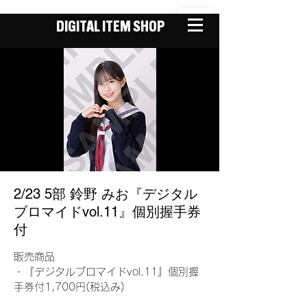
DIGITAL ITEM SHOP
2/23 5部 鈴野 みお『デジタル
ブロマイドvol.11』個別握手券
付
販売商品
・『デジタルブロマイドvol.11』個別握
手券付1,700円(税込み)