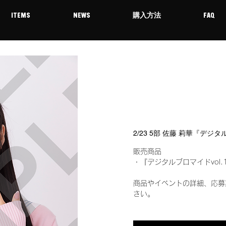
ITEMS
NEWS
購入方法
FAQ
2/23 5部 佐藤 莉華『デジ
販売商品
・『デジタルブロマイドvol.
商品やイベントの詳細、応募
さい。