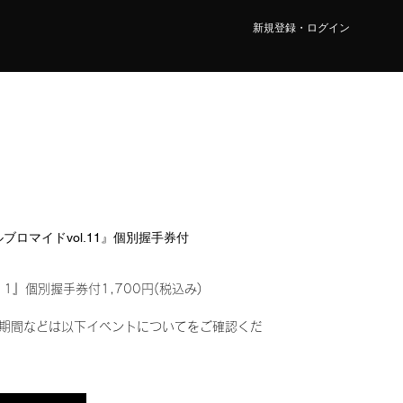
新規登録・ログイン
タルブロマイドvol.11』個別握手券付
11』個別握手券付1,700円(税込み)
期間などは以下イベントについてをご確認くだ