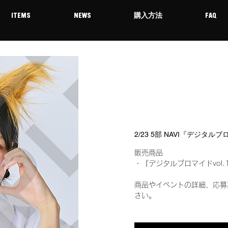
ITEMS
NEWS
購入方法
FAQ
2/23 5部 NAVI『デジタル
販売商品
・『デジタルブロマイドvol.
商品やイベントの詳細、応募
さい。