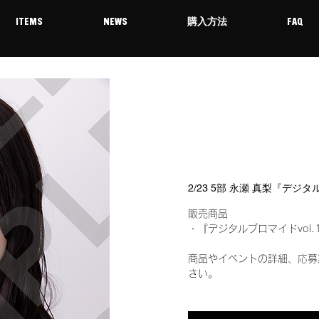
ITEMS
NEWS
購入方法
FAQ
2/23 5部 永瀬 真梨『デジ
販売商品
・『デジタルブロマイドvol.
商品やイベントの詳細、応募
さい。