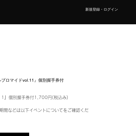
新規登録・ログイン
タルブロマイドvol.11』個別握手券付
11』個別握手券付1,700円(税込み)
期間などは以下イベントについてをご確認くだ