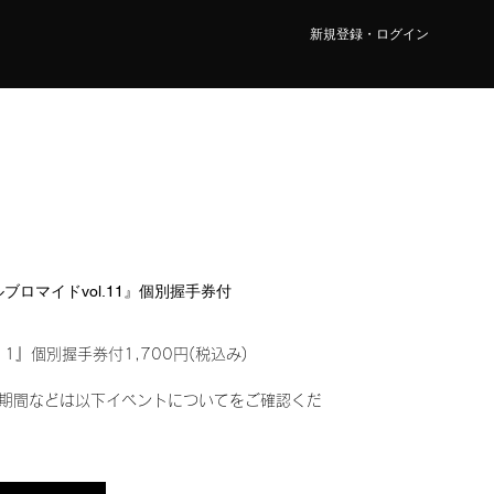
新規登録・ログイン
タルブロマイドvol.11』個別握手券付
11』個別握手券付1,700円(税込み)
期間などは以下イベントについてをご確認くだ