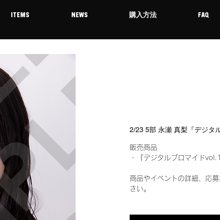
ITEMS
NEWS
購入方法
FAQ
2/23 5部 永瀬 真梨『デジ
販売商品
・『デジタルブロマイドvol.
商品やイベントの詳細、応募
さい。