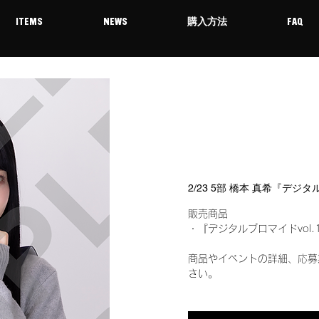
ITEMS
NEWS
購入方法
FAQ
2/23 5部 橋本 真希『デジ
販売商品
・『デジタルブロマイドvol.
商品やイベントの詳細、応募
さい。