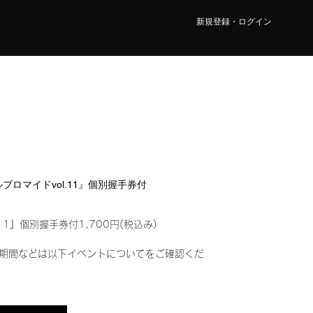
新規登録・ログイン
タルブロマイドvol.11』個別握手券付
11』個別握手券付1,700円(税込み)
期間などは以下イベントについてをご確認くだ