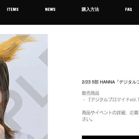
ITEMS
NEWS
購入方法
FAQ
2/23 5部 HANNA『デジタ
販売商品
・『デジタルブロマイドvol.
商品やイベントの詳細、応募
さい。