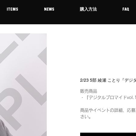
ITEMS
NEWS
購入方法
FAQ
2/23 5部 綾瀬 ことり『デ
販売商品
・『デジタルブロマイドvol.
商品やイベントの詳細、応募
さい。