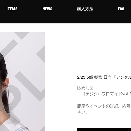
ITEMS
NEWS
購入方法
FAQ
2/23 5部 朝宮 日向『デジ
販売商品
・『デジタルブロマイドvol.
商品やイベントの詳細、応募
さい。