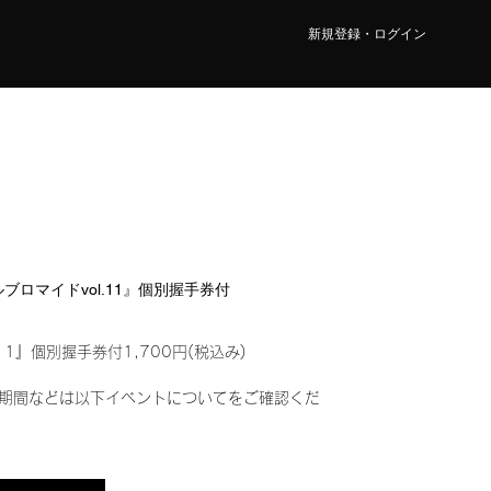
新規登録・ログイン
タルブロマイドvol.11』個別握手券付
11』個別握手券付1,700円(税込み)
期間などは以下イベントについてをご確認くだ