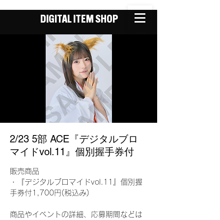
DIGITAL ITEM SHOP
2/23 5部 ACE『デジタルブロ
マイドvol.11』個別握手券付
販売商品
・『デジタルブロマイドvol.11』個別握
手券付1,700円(税込み)
商品やイベントの詳細、応募期間などは