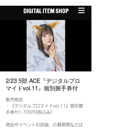
DIGITAL ITEM SHOP
2/23 5部 ACE『デジタルブロ
マイドvol.11』個別握手券付
販売商品
・『デジタルブロマイドvol.11』個別握
手券付1,700円(税込み)
商品やイベントの詳細、応募期間などは