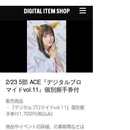
DIGITAL ITEM SHOP
2/23 5部 ACE『デジタルブロ
マイドvol.11』個別握手券付
販売商品
・『デジタルブロマイドvol.11』個別握
手券付1,700円(税込み)
商品やイベントの詳細、応募期間などは