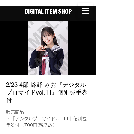
DIGITAL ITEM SHOP
2/23 4部 鈴野 みお『デジタル
ブロマイドvol.11』個別握手券
付
販売商品
・『デジタルブロマイドvol.11』個別握
手券付1,700円(税込み)