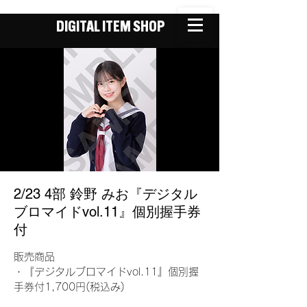
DIGITAL ITEM SHOP
2/23 4部 鈴野 みお『デジタル
ブロマイドvol.11』個別握手券
付
販売商品
・『デジタルブロマイドvol.11』個別握
手券付1,700円(税込み)