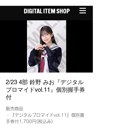
DIGITAL ITEM SHOP
2/23 4部 鈴野 みお『デジタル
ブロマイドvol.11』個別握手券
付
販売商品
・『デジタルブロマイドvol.11』個別握
手券付1,700円(税込み)