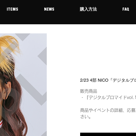
ITEMS
NEWS
購入方法
FAQ
2/23 4部 NICO『デジタル
販売商品
・『デジタルブロマイドvol.
商品やイベントの詳細、応募
さい。