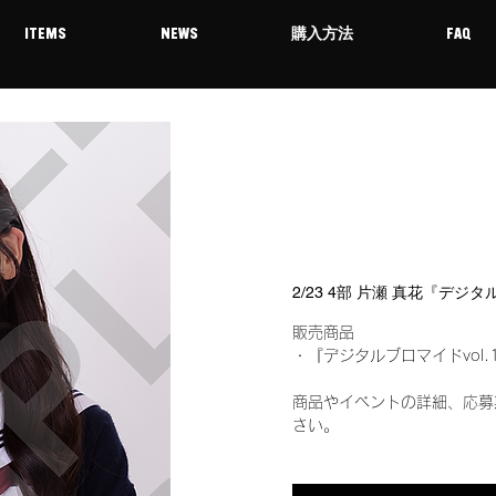
ITEMS
NEWS
購入方法
FAQ
2/23 4部 片瀬 真花『デジ
販売商品
・『デジタルブロマイドvol.
商品やイベントの詳細、応募
さい。