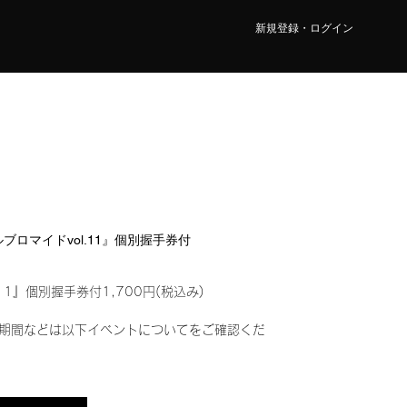
新規登録・ログイン
タルブロマイドvol.11』個別握手券付
11』個別握手券付1,700円(税込み)
期間などは以下イベントについてをご確認くだ