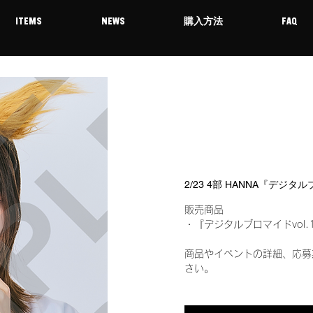
ITEMS
NEWS
購入方法
FAQ
2/23 4部 HANNA『デジタ
販売商品
・『デジタルブロマイドvol.
商品やイベントの詳細、応募
さい。