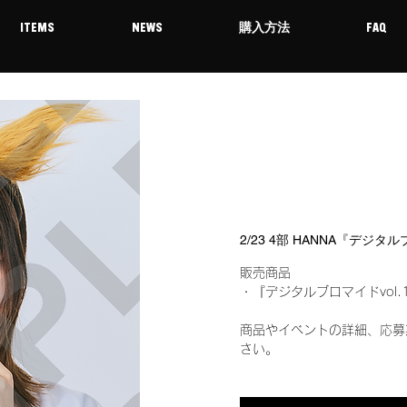
ITEMS
NEWS
購入方法
FAQ
2/23 4部 HANNA『デジタ
販売商品
・『デジタルブロマイドvol.
商品やイベントの詳細、応募
さい。