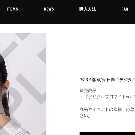
ITEMS
NEWS
購入方法
FAQ
2/23 4部 朝宮 日向『デジ
販売商品
・『デジタルブロマイドvol.
商品やイベントの詳細、応募
さい。