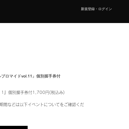
新規登録・ログイン
タルブロマイドvol.11』個別握手券付
11』個別握手券付1,700円(税込み)
期間などは以下イベントについてをご確認くだ