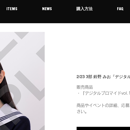
ITEMS
NEWS
購入方法
FAQ
2/23 3部 鈴野 みお『デジ
販売商品
・『デジタルブロマイドvol.
商品やイベントの詳細、応募
さい。