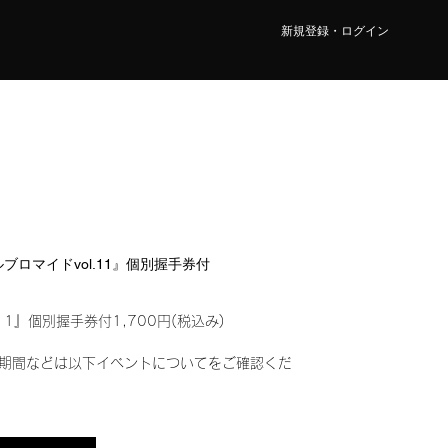
新規登録・ログイン
タルブロマイドvol.11』個別握手券付
11』個別握手券付1,700円(税込み)
期間などは以下イベントについてをご確認くだ