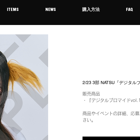
ITEMS
NEWS
購入方法
FAQ
2/23 3部 NATSU『デジタ
販売商品
・『デジタルブロマイドvol.
商品やイベントの詳細、応募
さい。