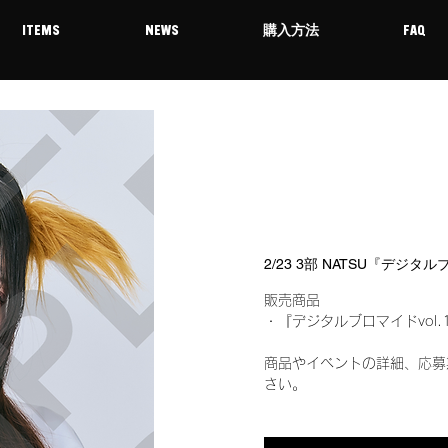
ITEMS
NEWS
購入方法
FAQ
2/23 3部 NATSU『デジタ
販売商品
・『デジタルブロマイドvol.
商品やイベントの詳細、応募
さい。