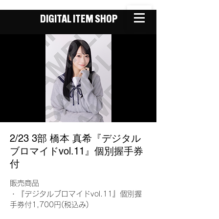
DIGITAL ITEM SHOP
2/23 3部 橋本 真希『デジタル
ブロマイドvol.11』個別握手券
付
販売商品
・『デジタルブロマイドvol.11』個別握
手券付1,700円(税込み)