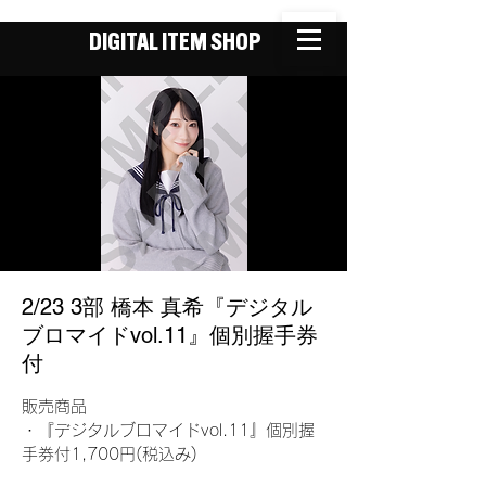
DIGITAL ITEM SHOP
2/23 3部 橋本 真希『デジタル
ブロマイドvol.11』個別握手券
付
販売商品
・『デジタルブロマイドvol.11』個別握
手券付1,700円(税込み)